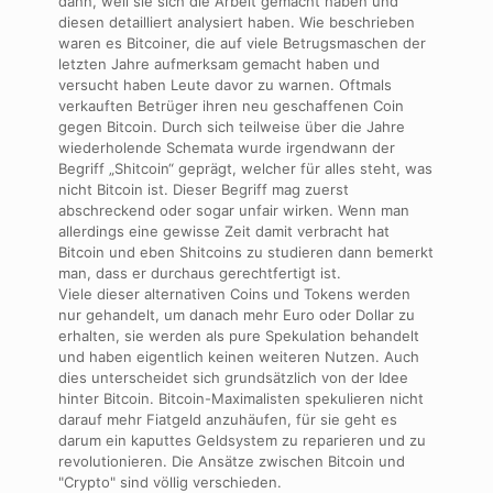
dann, weil sie sich die Arbeit gemacht haben und
diesen detailliert analysiert haben. Wie beschrieben
waren es Bitcoiner, die auf viele Betrugsmaschen der
letzten Jahre aufmerksam gemacht haben und
versucht haben Leute davor zu warnen. Oftmals
verkauften Betrüger ihren neu geschaffenen Coin
gegen Bitcoin. Durch sich teilweise über die Jahre
wiederholende Schemata wurde irgendwann der
Begriff „Shitcoin“ geprägt, welcher für alles steht, was
nicht Bitcoin ist. Dieser Begriff mag zuerst
abschreckend oder sogar unfair wirken. Wenn man
allerdings eine gewisse Zeit damit verbracht hat
Bitcoin und eben Shitcoins zu studieren dann bemerkt
man, dass er durchaus gerechtfertigt ist.
Viele dieser alternativen Coins und Tokens werden
nur gehandelt, um danach mehr Euro oder Dollar zu
erhalten, sie werden als pure Spekulation behandelt
und haben eigentlich keinen weiteren Nutzen. Auch
dies unterscheidet sich grundsätzlich von der Idee
hinter Bitcoin. Bitcoin-Maximalisten spekulieren nicht
darauf mehr Fiatgeld anzuhäufen, für sie geht es
darum ein kaputtes Geldsystem zu reparieren und zu
revolutionieren. Die Ansätze zwischen Bitcoin und
"Crypto" sind völlig verschieden.